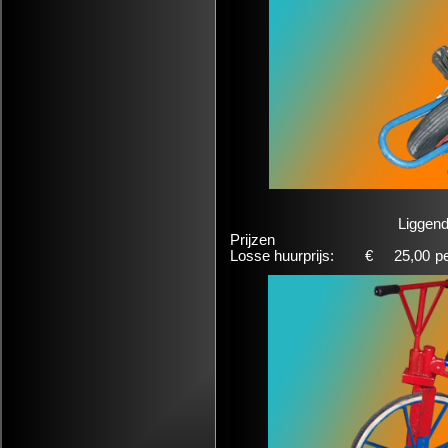
Liggend
Prijzen
Losse huurprijs:
€
25,00
p