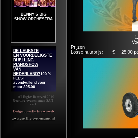
1
Voo
Prijzen
Losse huurprijs:
€
25,00
p
All Rights Reserved 2010
Geerling-evenementen SAN-
v.o.f.
Design butterfly in a wwweb
www.geerling-evenementen.nl