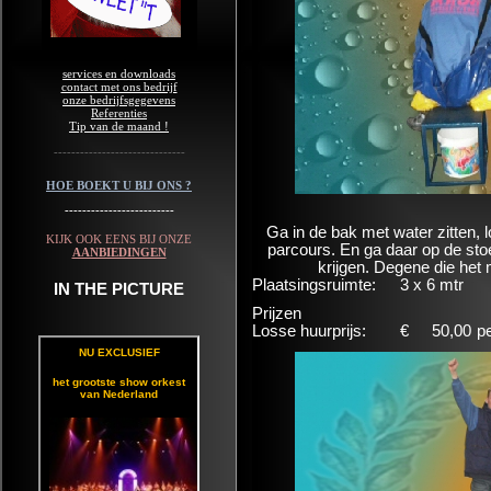
services en downloads
contact met ons bedrijf
onze bedrijfsgegevens
Referenties
Tip van de maand !
------------------------------
HOE BOEKT U BIJ ONS ?
-------------------------
Ga in de bak met water zitten, 
KIJK OOK EENS BIJ ONZE
parcours. En ga daar op de stoel
AANBIEDINGEN
krijgen. Degene die het
Plaatsingsruimte:
3 x 6 mtr
IN THE PICTURE
Prijzen
Losse huurprijs:
€
50,00
p