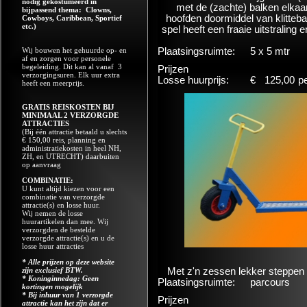
nodig gekostumeerd in
met de (zachte) balken elkaar
bijpassend thema: Clowns,
hoofden doormiddel van klitteba
Cowboys, Caribbean, Sportief
etc.)
spel heeft een fraaie uitstraling
Wij bouwen het gehuurde op- en
Plaatsingsruimte:
5 x 5 mtr
af en zorgen voor personele
begeleiding. Dit kan al vanaf 3
Prijzen
verzorgingsuren. Elk uur extra
Losse huurprijs:
€
125,00
p
heeft een meerprijs.
GRATIS REISKOSTEN BIJ
MINIMAAL 2 VERZORGDE
ATTRACTIES
(Bij één attractie betaald u slechts
€ 150,00 reis, planning en
administratiekosten in heel NH,
ZH, en UTRECHT) daarbuiten
op aanvraag
COMBINATIE:
U kunt altijd kiezen voor een
combinatie van verzorgde
attractie(s) en losse huur.
Wij nemen de losse
huurartikelen dan mee. Wij
verzorgden de bestelde
verzorgde attractie(s) en u de
losse huur attracties
* Alle prijzen op deze website
zijn exclusief BTW.
Met z'n zessen lekker steppen
* Koninginnedag: Geen
Plaatsingsruimte:
parcours
kortingen mogelijk
* Bij inhuur van 1 verzorgde
Prijzen
attractie kan het zijn dat er