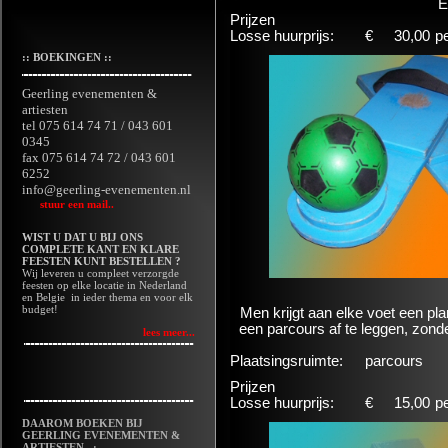
E
Prijzen
Losse huurprijs:
€
30,00
p
:: BOEKINGEN ::
Geerling evenementen &
artiesten
tel 075 614 74 71 / 043 601
0345
fax 075 614 74 72 / 043 601
6252
info@geerling-evenementen.nl
stuur een mail..
WIST U DAT U BIJ ONS
COMPLETE KANT EN KLARE
FEESTEN KUNT BESTELLEN ?
Wij leveren u compleet verzorgde
feesten op elke locatie in Nederland
en Belgie in ieder thema en voor elk
budget!
Men krijgt aan elke voet een pla
een parcours af te leggen, zonde
lees meer...
Plaatsingsruimte:
parcours
Prijzen
Losse huurprijs:
€
15,00
p
DAAROM BOEKEN BIJ
GEERLING EVENEMENTEN &
ARTIESTEN :