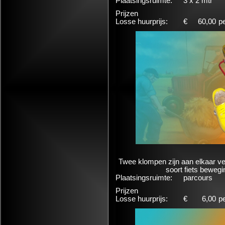
Plaatsingsruimte:
3 x 2 mtr
Prijzen
Losse huurprijs:
€
60,00
p
Twee klompen zijn aan elkaar ve
soort fiets beweg
Plaatsingsruimte:
parcours
Prijzen
Losse huurprijs:
€
6,00
p