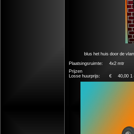
blus het huis door de vl
Plaatsingsruimte:
4x2 mtr
Prijzen
Losse huurprijs:
€
40,00
1