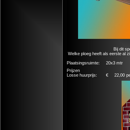
Bij dit s
Welke ploeg heeft als eerste al 
Plaatsingsruimte:
20x3 mtr
Prijzen
Losse huurprijs:
€
22,00
p