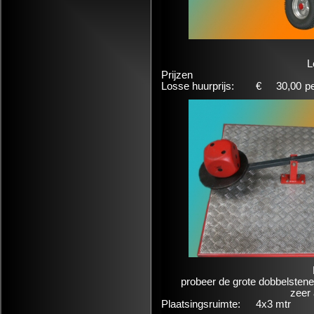
L
Prijzen
Losse huurprijs:
€
30,00
p
probeer de grote dobbelstenen
zeer 
Plaatsingsruimte:
4x3 mtr