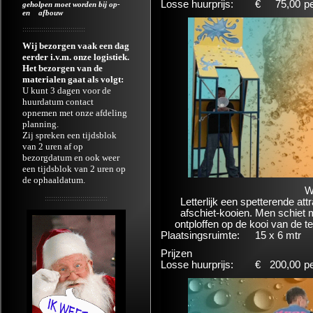
Losse huurprijs:
€
75,00
p
geholpen moet worden bij op-
en afbouw
::::::::::::::::::::::::::::::
Wij bezorgen vaak een dag
eerder i.v.m. onze logistiek.
Het bezorgen van de
materialen gaat als volgt:
U kunt 3 dagen voor de
huurdatum contact
opnemen met onze afdeling
planning.
Zij spreken een tijdsblok
van 2 uren af op
bezorgdatum en ook weer
een tijdsblok van 2 uren op
de ophaaldatum.
W
::::::::::::::::::::::::::::::
Letterlijk een spetterende att
afschiet-kooien. Men schiet 
ontploffen op de kooi van de t
Plaatsingsruimte:
15 x 6 mtr
Prijzen
Losse huurprijs:
€
200,00
p