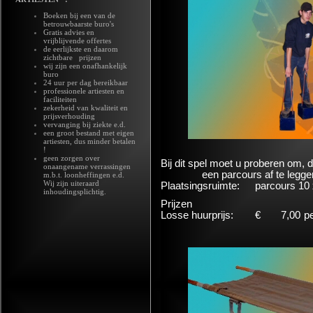
Boeken bij een van de
betrouwbaarste buro's
Gratis advies en
vrijblijvende offertes
de eerlijkste en daarom
zichtbare prijzen
wij zijn een onafhankelijk
buro
24 uur per dag bereikbaar
professionele artiesten en
faciliteiten
zekerheid van kwaliteit en
prijsverhouding
vervanging bij ziekte e.d.
een groot bestand met eigen
artiesten, dus minder betalen
!
geen zorgen over
Bij dit spel moet u proberen om, 
onaangename verrassingen
een parcours af te legge
m.b.t. loonheffingen e.d.
Wij zijn uiteraard
Plaatsingsruimte:
parcours 10 
inhoudingsplichtig.
Prijzen
Losse huurprijs:
€
7,00
p