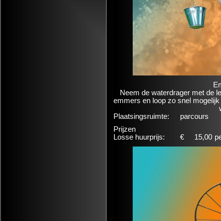
Em
Neem de waterdrager met de le
emmers en loop zo snel mogelijk 
Plaatsingsruimte:
parcours
Prijzen
Losse huurprijs:
€
15,00
p