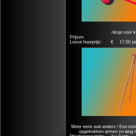
riksja voor 
Prijzen
Losse huurprijs:
€
17,50
p
Weer eens wat anders ! Een insta
opgetrokken armen zo lang m