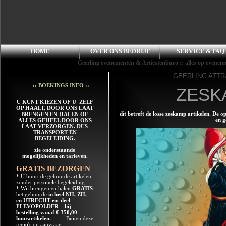
HOME
OVER ONS BEDRIJF
SERVICE & FAQ
Geerling evenementen & Artiestenburo :: alles op evenement
GEERLING ATTR
:: BOEKINGS INFO ::
ZESK
U KUNT KIEZEN OF U ZELF
OP HAALT, DOOR ONS LAAT
dit betreft de losse zeskamp artikelen. De 
BRENGEN EN HALEN OF
en g
ALLES GEHEEL DOOR ONS
LAAT VERZORGEN. DUS
TRANSPORT ÉN
BEGELEIDING.
zie onderstaande
mogelijkheden en tarieven.
GRATIS BEZORGEN
* U huurt de gehuurde artikelen
zonder personele begeleiding.
* Wij brengen en halen
GRATIS
het gehuurde
in heel NH, ZH,
en UTRECHT en deel
FLEVOPOLDER bij
bestelling vanaf € 350,00
huurartikelen.
Buiten deze
regio's op aanvraag.