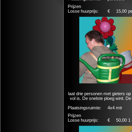
Prijzen
Losse huurprijs:
€
15,00
p
laat drie personen met gieters o
vol is. De snelste ploeg wint. D
Plaatsingsruimte:
4x4 mtr
Prijzen
Losse huurprijs:
€
50,00
1