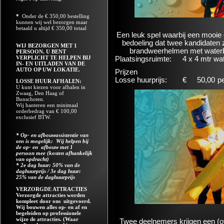
*
Onder de € 350,00 bestelling
kunnen wij wel bezorgen maar
betaald u altijd € 350,00 totaal
Een leuk spel waarbij een mooie 
bedoeling dat twee kandidaten 
WIJ BEZORGEN MET 1
brandweerhelmen met waterba
PERSOON. U BENT
VERPLICHT TE HELPEN BIJ
Plaatsingsruimte:
4 x 4 mtr wa
IN- EN UITLADEN VAN DE
AUTO OP UW LOKATIE.
Prijzen
Losse huurprijs:
€
50,00
p
LOSSE HUUR AFHALEN:
U kunt kiezen voor afhalen in
Zwaag, Den Haag of
Bunschoten.
Wij hanteren een minimaal
orderbedrag van € 100,00
exclusief BTW.
* Op- en afbouwassistentie van
ons is mogelijk: Wij helpen bij
de op- en afbouw met 1
persoon mee (kosten afhankelijk
van opdracht)
* 2e dag huur: 50% van de
daghuurprijs / 3e dag huur:
25% van de daghuurprijs
VERZORGDE ATTRACTIES
Verzorgde attracties worden
kompleet door ons uitgevoerd.
Wij bouwen alles op- en af en
begeleiden op professionele
wijze de attracties. (Waar
Twee deelnemers krijgen een (o