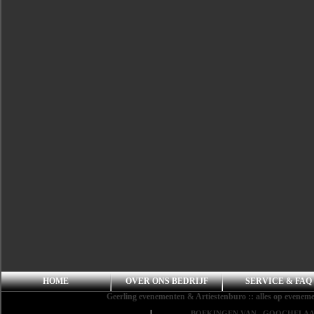
HOME
OVER ONS BEDRIJF
SERVICE & FAQ
Geerling evenementen & Artiestenburo :: alles op evenement
BOEKINGEN VAN , GOOCHELA