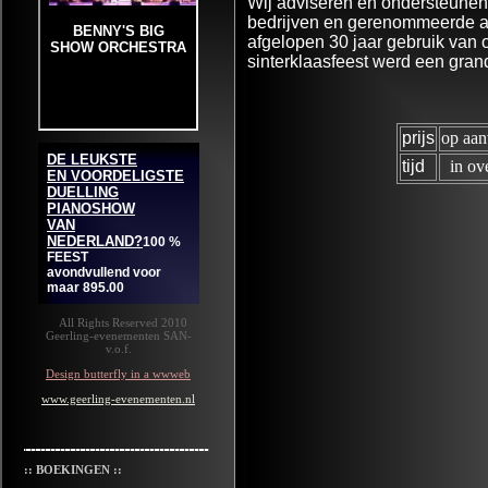
Wij adviseren en ondersteunen u
bedrijven en gerenommeerde ar
afgelopen 30 jaar gebruik van 
sinterklaasfeest werd een gran
prijs
op aan
tijd
in ove
All Rights Reserved 2010
Geerling-evenementen SAN-
v.o.f.
Design butterfly in a wwweb
www.geerling-evenementen.nl
:: BOEKINGEN ::