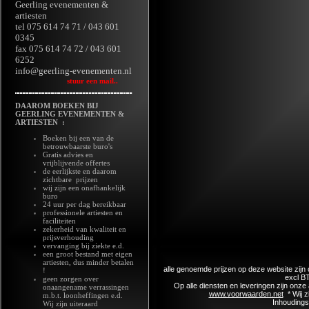
Geerling evenementen &
artiesten
tel 075 614 74 71 / 043 601
0345
fax 075 614 74 72 / 043 601
6252
info@geerling-evenementen.nl
stuur een mail..
DAAROM BOEKEN BIJ
GEERLING EVENEMENTEN &
ARTIESTEN :
Boeken bij een van de
betrouwbaarste buro's
Gratis advies en
vrijblijvende offertes
de eerlijkste en daarom
zichtbare prijzen
wij zijn een onafhankelijk
buro
24 uur per dag bereikbaar
professionele artiesten en
faciliteiten
zekerheid van kwaliteit en
prijsverhouding
vervanging bij ziekte e.d.
een groot bestand met eigen
artiesten, dus minder betalen
alle genoemde prijzen op deze website zijn o
!
excl B
geen zorgen over
Op alle diensten en leveringen zijn on
onaangename verrassingen
www.voorwaarden.net
* Wij z
m.b.t. loonheffingen e.d.
Inhoudings
Wij zijn uiteraard