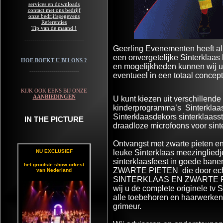
services en downloads
contact met ons bedrijf
onze bedrijfsgegevens
Referenties
Tip van de maand !
------------------------------
Geerling Evenementen heeft al
een onvergetelijke Sinterklaas
HOE BOEKT U BIJ ONS ?
en mogelijkheden kunnen wij u 
-------------------------
eventueel in een totaal concept
KIJK OOK EENS BIJ ONZE
AANBIEDINGEN
U kunt kiezen uit verschillend
kinderprogramma’s Sinterklaa
Sinterklaasdekors sinterklaasst
IN THE PICTURE
draadloze microfoons voor sint
Ontvangst met zwarte pieten e
leuke Sinterklaas meezingliedje
sinterklaasfeest in goede ban
ZWARTE PIETEN die door echt
SINTERKLAAS EN ZWARTE PIETE
wij u de complete originele tv 
alle toebehoren en haarwerke
grimeur.