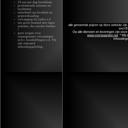
24 uur per dag bereikbaar
professionele artiesten en
faciliteiten
zekerheid van kwaliteit en
prijsverhouding
vervanging bij ziekte e.d.
een groot bestand met eigen
alle genoemde prijzen op deze website zijn 
artiesten, dus minder betalen
excl B
!
Op alle diensten en leveringen zijn on
geen zorgen over
www.voorwaarden.net
* Wij 
onaangename verrassingen
Inhoudings
m.b.t. loonheffingen e.d. Wij
zijn uiteraard
inhoudingsplichtig.