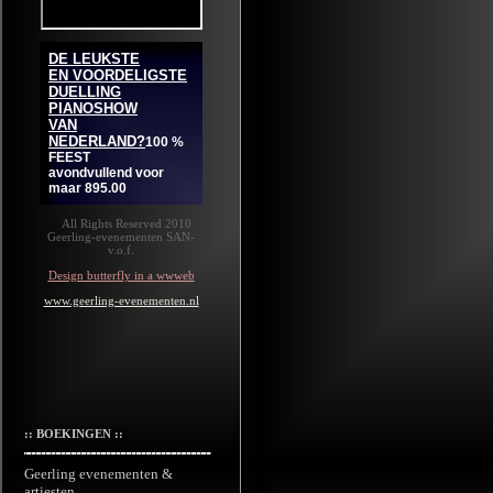
All Rights Reserved 2010
Geerling-evenementen SAN-
v.o.f.
Design butterfly in a wwweb
www.geerling-evenementen.nl
:: BOEKINGEN ::
Geerling evenementen &
artiesten