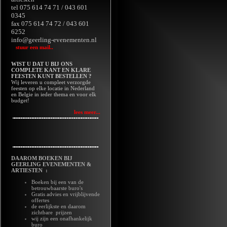
tel 075 614 74 71 / 043 601
0345
fax 075 614 74 72 / 043 601
6252
info@geerling-evenementen.nl
stuur een mail..
WIST U DAT U BIJ ONS
COMPLETE KANT EN KLARE
FEESTEN KUNT BESTELLEN ?
Wij leveren u compleet verzorgde
feesten op elke locatie in Nederland
en Belgie in ieder thema en voor elk
budget!
lees meer...
DAAROM BOEKEN BIJ
GEERLING EVENEMENTEN &
ARTIESTEN :
Boeken bij een van de
betrouwbaarste buro's
Gratis advies en vrijblijvende
offertes
de eerlijkste en daarom
zichtbare prijzen
wij zijn een onafhankelijk
buro