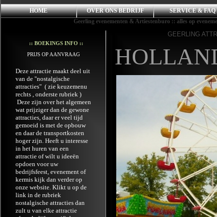
HOME
OVER ONS BEDRIJF
SERVICE & FAQ
Geerling evenementen & Artiestenburo :: alles op evenement
GEERLING ATT
:: BOEKINGS INFO ::
HOLLAN
PRIJS OP AANVRAAG
Deze attractie maakt deel uit
van de "nostalgische
attracties" ( zie keuzemenu
rechts , onderste rubriek )
Deze zijn over het algemeen
wat prijziger dan de gewone
attracties, daar er veel tijd
gemoeid is met de opbouw
en daar de transportkosten
hoger zijn. Heeft u interesse
in het huren van een
attractie of wilt u ideeën
opdoen voor uw
bedrijfsfeest, evenement of
kermis kijk dan verder op
onze website. Klikt u op de
link
in de rubriek
nostalgische attracties
dan
zult u van elke attractie