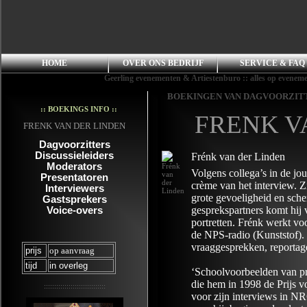
HOME
OVER ONS BEDRIJF
SERVICE & FAQ
Geerling evenementen & Artiestenburo :: alles op evenement
BOEKINGEN VAN DAGVOORZITT
:: BOEKINGS INFO ::
FRENK V
FRENK VAN DER LINDEN
Dagvoorzitters
Discussieleiders
Frénk van der Linden
Moderators
Volgens collega’s in de jo
Presentatoren
crème van het interview. 
Interviewers
grote gevoeligheid en sche
Gastsprekers
gesprekspartners komt hij 
Voice-overs
portretten. Frénk werkt v
de NPS-radio (Kunststof). D
vraaggesprekken, reportag
prijs
op aanvraag
tijd
in overleg
‘Schoolvoorbeelden van pre
die hem in 1998 de Prijs 
::::::::::::::::::::::::::::::
voor zijn interviews in N