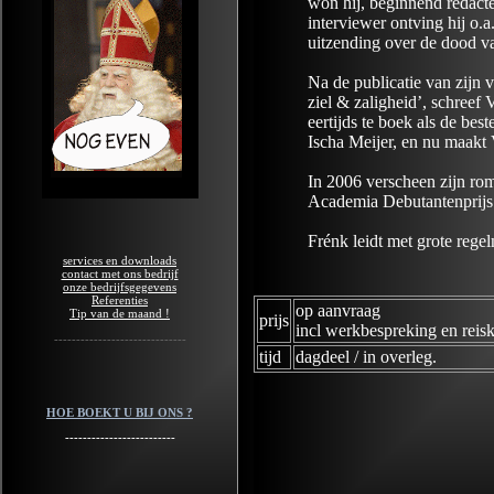
won hij, beginnend redacte
interviewer ontving hij o.
uitzending over de dood v
Na de publicatie van zijn 
ziel & zaligheid’, schreef
eertijds te boek als de be
Ischa Meijer, en nu maakt V
In 2006 verscheen zijn ro
Academia Debutantenprijs.
Frénk leidt met grote rege
services en downloads
contact met ons bedrijf
onze bedrijfsgegevens
Referenties
op aanvraag
Tip van de maand !
prijs
incl werkbespreking en reisk
------------------------------
tijd
dagdeel / in overleg.
HOE BOEKT U BIJ ONS ?
-------------------------