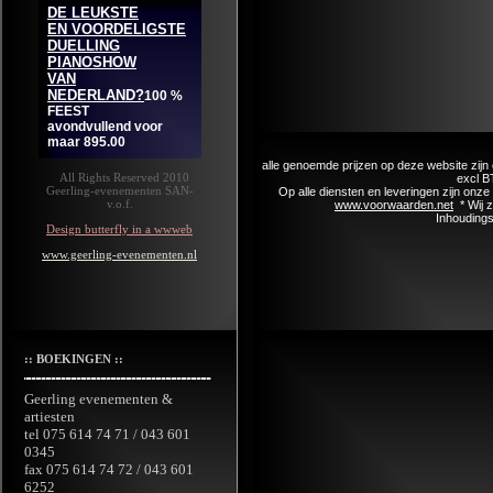
alle genoemde prijzen op deze website zijn 
All Rights Reserved 2010
excl B
Geerling-evenementen SAN-
Op alle diensten en leveringen zijn on
v.o.f.
www.voorwaarden.net
* Wij 
Inhoudings
Design butterfly in a wwweb
www.geerling-evenementen.nl
:: BOEKINGEN ::
Geerling evenementen &
artiesten
tel 075 614 74 71 / 043 601
0345
fax 075 614 74 72 / 043 601
6252