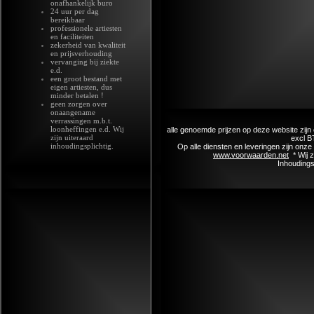
onafhankelijk buro
24 uur per dag
bereikbaar
professionele artiesten
en faciliteiten
zekerheid van kwaliteit
en prijsverhouding
vervanging bij ziekte
e.d.
een groot bestand met
eigen artiesten, dus
minder betalen !
geen zorgen over
onaangename
verrassingen m.b.t.
loonheffingen e.d. Wij
alle genoemde prijzen op deze website zijn 
zijn uiteraard
excl B
inhoudingsplichtig.
Op alle diensten en leveringen zijn on
www.voorwaarden.net
* Wij 
Inhoudings