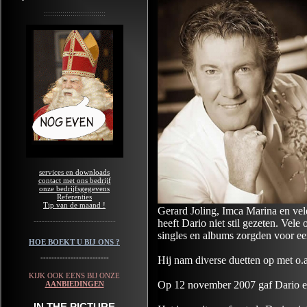
::::::::::::::::::::::::::::::
services en downloads
contact met ons bedrijf
onze bedrijfsgegevens
Referenties
Tip van de maand !
Gerard Joling, Imca Marina en ve
------------------------------
heeft Dario niet stil gezeten. Vele
singles en albums zorgden voor een
HOE BOEKT U BIJ ONS ?
-------------------------
Hij nam diverse duetten op met o.
KIJK OOK EENS BIJ ONZE
Op 12 november 2007 gaf Dario ee
AANBIEDINGEN