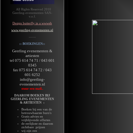
All Rights Reserved 2010
Geerling-evenementen SAN-
v.o.f.
Design butterfly in a wwweb
www.geerling-evenementen.nl
------
:: BOEKINGEN::
Geerling evenementen &
artiesten
tel 075 614 74 71 / 043 601
0345
fax 075 614 74 72 / 043
601 6252
info@geerling-
evenementen.nl
stuur een mail..
DAAROM BOEKEN BIJ
GEERLING EVENEMENTEN
& ARTIESTEN :
Boeken bij een van de
betrouwbaarste buro's
Gratis advies en
vrijblijvende offertes
de eerlijkste en daarom
zichtbare prijzen
wij zijn een