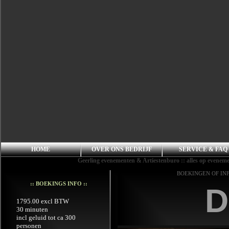
HOME
OVER ONS BEDRIJF
SERVICE & FAQ
Geerling evenementen & Artiestenburo :: alles op evenement
BOEKINGEN OF IN
:: BOEKINGS INFO ::
D
1795.00 excl BTW
30 minuten
incl geluid tot ca 300
personen